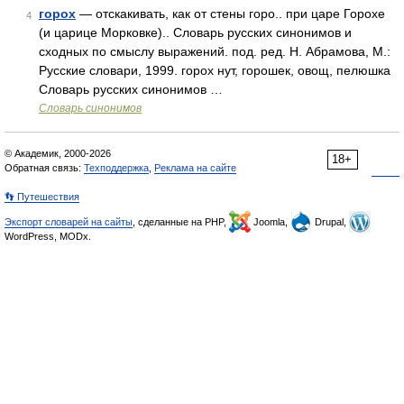
горох
— отскакивать, как от стены горо.. при царе Горохе
4
(и царице Морковке).. Словарь русских синонимов и
сходных по смыслу выражений. под. ред. Н. Абрамова, М.:
Русские словари, 1999. горох нут, горошек, овощ, пелюшка
Словарь русских синонимов …
Словарь синонимов
© Академик, 2000-2026
18+
Обратная связь:
Техподдержка
,
Реклама на сайте
👣 Путешествия
Экспорт словарей на сайты
, сделанные на PHP,
Joomla,
Drupal,
WordPress, MODx.