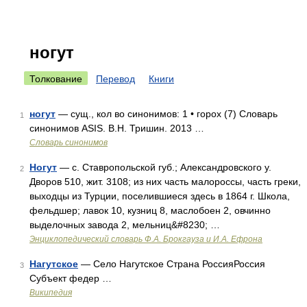
ногут
Толкование
Перевод
Книги
ногут
— сущ., кол во синонимов: 1 • горох (7) Словарь
1
синонимов ASIS. В.Н. Тришин. 2013 …
Словарь синонимов
Ногут
— с. Ставропольской губ.; Александровского у.
2
Дворов 510, жит. 3108; из них часть малороссы, часть греки,
выходцы из Турции, поселившиеся здесь в 1864 г. Школа,
фельдшер; лавок 10, кузниц 8, маслобоен 2, овчинно
выделочных завода 2, мельниц&#8230; …
Энциклопедический словарь Ф.А. Брокгауза и И.А. Ефрона
Нагутское
— Село Нагутское Страна РоссияРоссия
3
Субъект федер …
Википедия